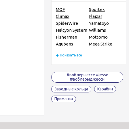
MOF
Sportex
Climax
Flajzar
SpiderWire
Yamatoyo
Halcyon System
Williams
Fisherman
Mottomo
Aqubens
Mega Strike
Показать все
#воблерыессе #jesse
#воблерыджесси
Заводные кольца
Карабин
Приманка