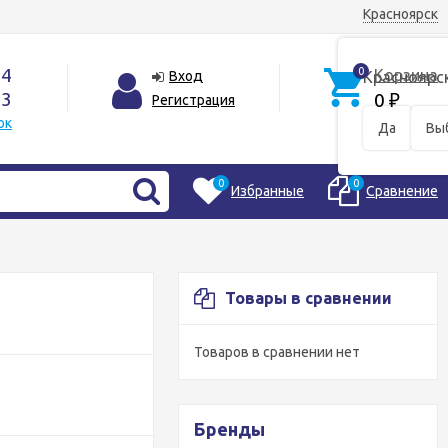
Красноярск
44
0
Корзина
Вход
Красноярс
33
0
Регистрация
₽
ок
Да
Вы
0
0
Избранные
Сравнение
Товары в сравнении
Товаров в сравнении нет
Бренды