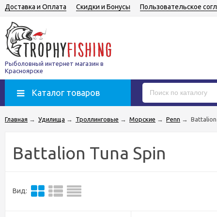
Доставка и Оплата
Скидки и Бонусы
Пользовательское сог
Рыболовный интернет магазин в
Красноярске
Каталог товаров
Главная
→
Удилища
→
Троллинговые
→
Морские
→
Penn
→
Battalio
Battalion Tuna Spin
Вид: