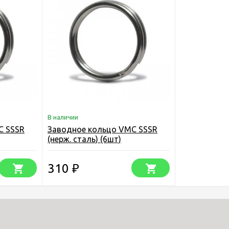
В наличии
C SSSR
Заводное кольцо VMC SSSR
(нерж. сталь) (6шт)
310
₽