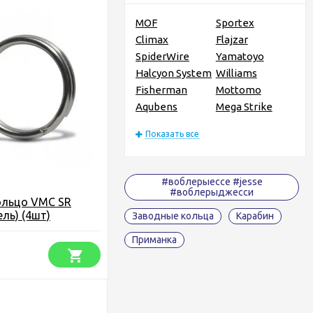
MOF
Sportex
Climax
Flajzar
SpiderWire
Yamatoyo
Halcyon System
Williams
Fisherman
Mottomo
Aqubens
Mega Strike
Показать все
#воблерыессе #jesse
#воблерыджесси
ольцо VMC SR
ель) (4шт)
Заводные кольца
Карабин
Приманка