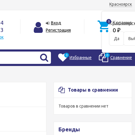
Красноярск
44
0
Корзина
Вход
Красноярс
33
0
Регистрация
₽
ок
Да
Вы
0
0
Избранные
Сравнение
Товары в сравнении
Товаров в сравнении нет
Бренды