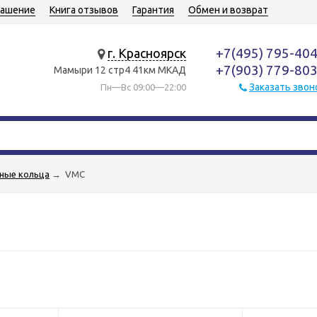
лашение
Книга отзывов
Гарантия
Обмен и возврат
+7(495) 795-40
г. Красноярск
+7(903) 779-80
Мамыри 12 стр4 41км МКАД
Заказать звон
Пн—Вс 09:00—22:00
ные кольца
→
VMC