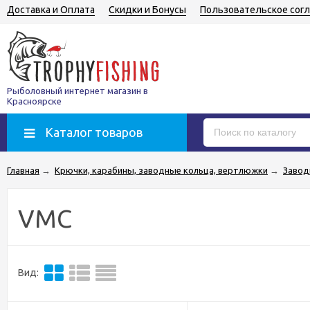
Доставка и Оплата
Скидки и Бонусы
Пользовательское сог
Рыболовный интернет магазин в
Красноярске
Каталог товаров
Главная
→
Крючки, карабины, заводные кольца, вертлюжки
→
Завод
VMC
Вид: