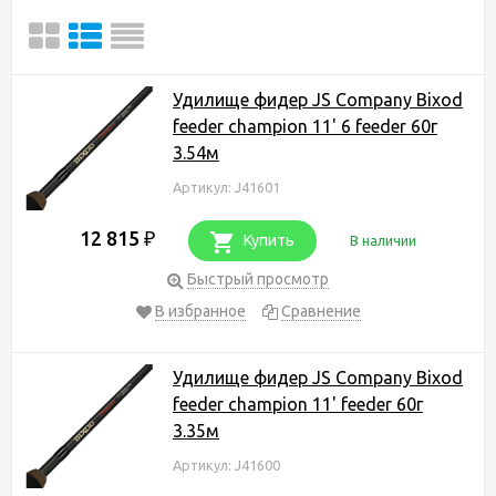
Удилище фидер JS Company Bixod
feeder champion 11' 6 feeder 60г
3.54м
Артикул: J41601
12 815
₽
Купить
В наличии
Быстрый просмотр
В избранное
Сравнение
Удилище фидер JS Company Bixod
feeder champion 11' feeder 60г
3.35м
Артикул: J41600