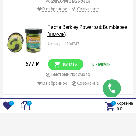
В избранное
Сравнение
Паста Berkley Powerbait Bumblebee
(шмель)
Артикул: 1504747
577
₽
Купить
В наличии
Быстрый просмотр
В избранное
Сравнение
Паста Berkley Powerbait Blue Neon
Корзина
0
0
0
0
₽
Артикул: 1070995