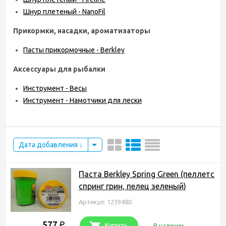
Шнур плетеный - NanoFil
Прикормки, насадки, ароматизаторы
Пасты прикормочные - Berkley
Аксессуары для рыбалки
Инструмент - Весы
Инструмент - Намотчики для лески
Дата добавления
Паста Berkley Spring Green (пеллетс
спринг грин, пелец зеленый)
Артикул: 1239480
577
₽
Купить
В наличии