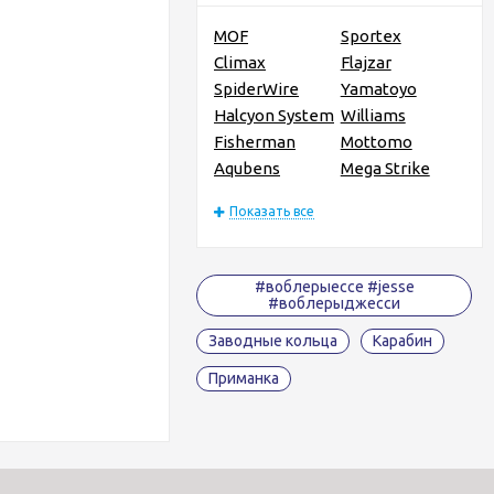
MOF
Sportex
Climax
Flajzar
SpiderWire
Yamatoyo
Halcyon System
Williams
Fisherman
Mottomo
Aqubens
Mega Strike
Показать все
#воблерыессе #jesse
#воблерыджесси
Заводные кольца
Карабин
Приманка