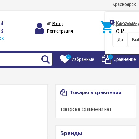
Красноярск
44
0
Корзина
Вход
Красноярс
33
0
Регистрация
₽
ок
Да
Вы
0
0
Избранные
Сравнение
Товары в сравнении
Товаров в сравнении нет
Бренды