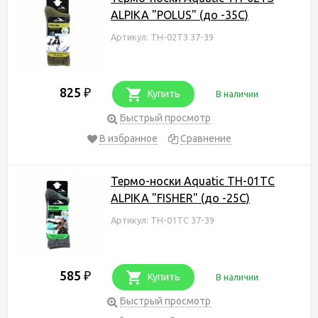
ALPIKA "POLUS" (до -35С)
Артикул: ТН-02ТЗ 37-39
825
₽
Купить
В наличии
Быстрый просмотр
В избранное
Сравнение
Термо-носки Aquatic ТН-01ТС
ALPIKA "FISHER" (до -25С)
Артикул: ТН-01ТС 37-39
585
₽
Купить
В наличии
Быстрый просмотр