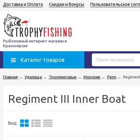
Доставка и Оплата
Скидки и Бонусы
Пользовательское сог
Рыболовный интернет магазин в
Красноярске
Каталог товаров
Главная
→
Удилища
→
Троллинговые
→
Морские
→
Penn
→
Regiment 
Regiment III Inner Boat
Вид: