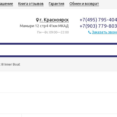
лашение
Книга отзывов
Гарантия
Обмен и возврат
+7(495) 795-40
г. Красноярск
+7(903) 779-80
Мамыри 12 стр4 41км МКАД
Заказать звон
Пн—Вс 09:00—22:00
III Inner Boat