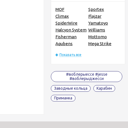
MOF
Sportex
Climax
Flajzar
SpiderWire
Yamatoyo
Halcyon System
Williams
Fisherman
Mottomo
Aqubens
Mega Strike
Показать все
#воблерыессе #jesse
#воблерыджесси
Заводные кольца
Карабин
Приманка