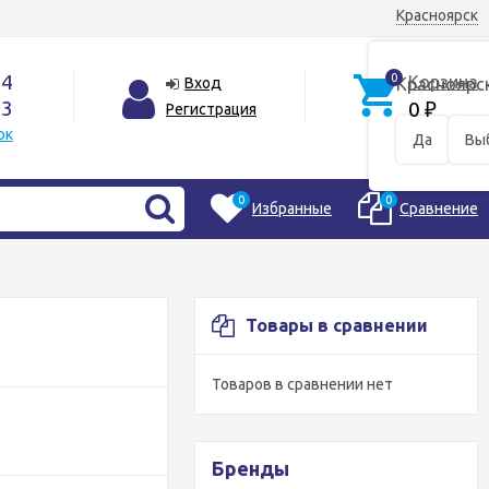
Красноярск
44
0
Корзина
Вход
Красноярс
33
0
Регистрация
₽
ок
Да
Вы
0
0
Избранные
Сравнение
Товары в сравнении
Товаров в сравнении нет
Бренды