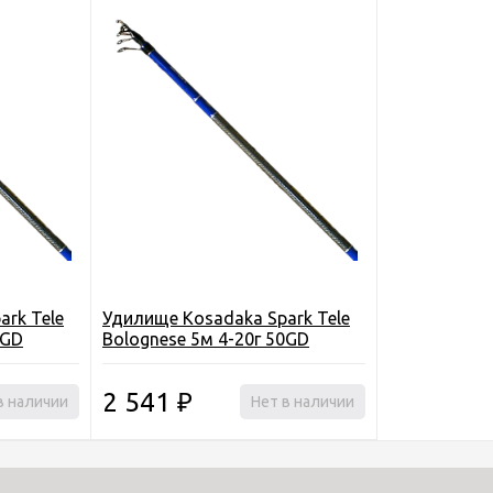
rk Tele
Удилище Kosadaka Spark Tele
0GD
Bolognese 5м 4-20г 50GD
2 541
в наличии
₽
Нет в наличии