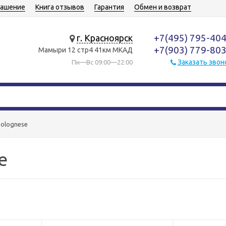
лашение
Книга отзывов
Гарантия
Обмен и возврат
+7(495) 795-40
г. Красноярск
+7(903) 779-80
Мамыри 12 стр4 41км МКАД
Заказать звон
Пн—Вс 09:00—22:00
Bolognese
e