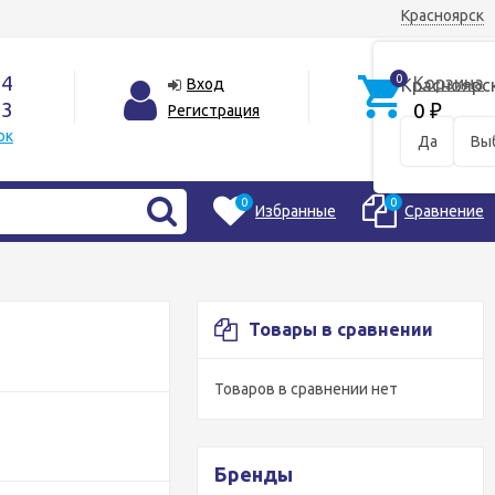
Красноярск
44
0
Корзина
Вход
Красноярс
33
0
Регистрация
₽
ок
Да
Вы
0
0
Избранные
Сравнение
Товары в сравнении
Товаров в сравнении нет
Бренды