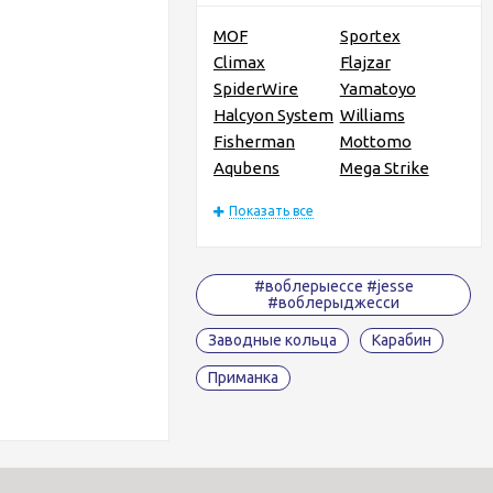
MOF
Sportex
Climax
Flajzar
SpiderWire
Yamatoyo
Halcyon System
Williams
Fisherman
Mottomo
Aqubens
Mega Strike
Показать все
#воблерыессе #jesse
#воблерыджесси
Заводные кольца
Карабин
Приманка