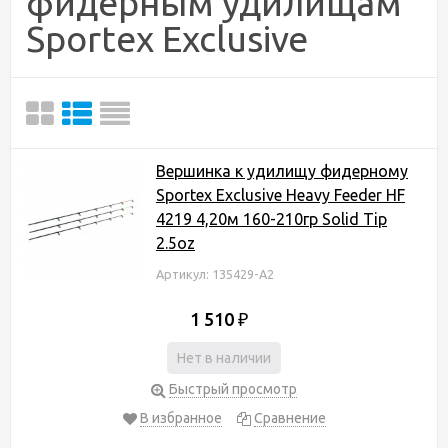
фидерным удилищам
Sportex Exclusive
Вершинка к удилищу фидерному
Sportex Exclusive Heavy Feeder HF
4219 4,20м 160-210гр Solid Tip
2.5oz
Артикул: 135429-А2
1 510
₽
Нет в наличии
Быстрый просмотр
В избранное
Сравнение