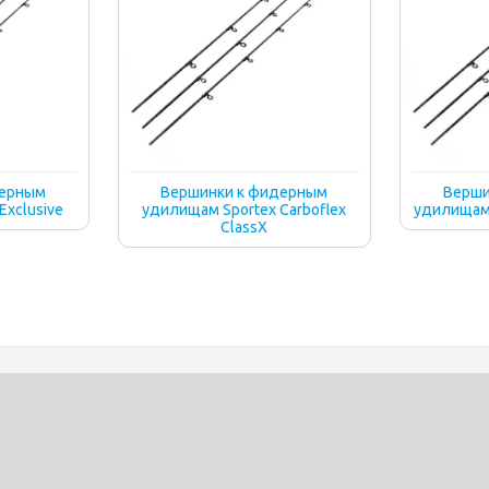
дерным
Вершинки к фидерным
Верши
Exclusive
удилищам Sportex Carboflex
удилищам 
ClassX