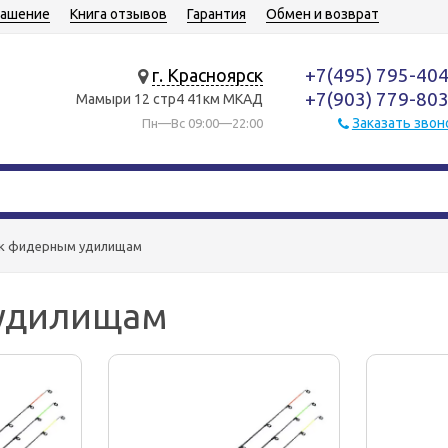
лашение
Книга отзывов
Гарантия
Обмен и возврат
+7(495) 795-40
г. Красноярск
+7(903) 779-80
Мамыри 12 стр4 41км МКАД
Заказать звон
Пн—Вс 09:00—22:00
 к фидерным удилищам
удилищам