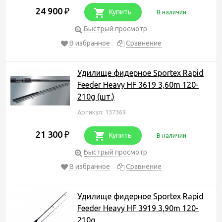
24 900
₽
Купить
В наличии
Быстрый просмотр
В избранное
Сравнение
Удилище фидерное Sportex Rapid
Feeder Heavy HF 3619 3,60m 120-
210g (шт.)
Артикул: 137369
21 300
₽
Купить
В наличии
Быстрый просмотр
В избранное
Сравнение
Удилище фидерное Sportex Rapid
Feeder Heavy HF 3919 3,90m 120-
210g