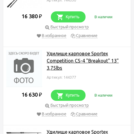
16 380
₽
Купить
В наличии
Быстрый просмотр
В избранное
Сравнение
Удилище карповое Sportex
Competition CS-4 "Breakout" 13"
3,75lbs
Артикул: 144377
16 630
₽
Купить
В наличии
Быстрый просмотр
В избранное
Сравнение
Удилище карповое Sportex