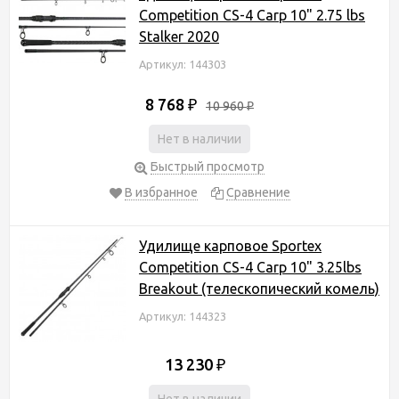
Competition CS-4 Carp 10" 2.75 lbs
Stalker 2020
Артикул: 144303
8 768
₽
10 960
₽
Нет в наличии
Быстрый просмотр
В избранное
Сравнение
Удилище карповое Sportex
Competition CS-4 Carp 10" 3.25lbs
Breakout (телескопический комель)
Артикул: 144323
13 230
₽
Нет в наличии