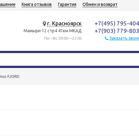
лашение
Книга отзывов
Гарантия
Обмен и возврат
+7(495) 795-40
г. Красноярск
+7(903) 779-80
Мамыри 12 стр4 41км МКАД
Заказать звон
Пн—Вс 09:00—22:00
mus FJORD