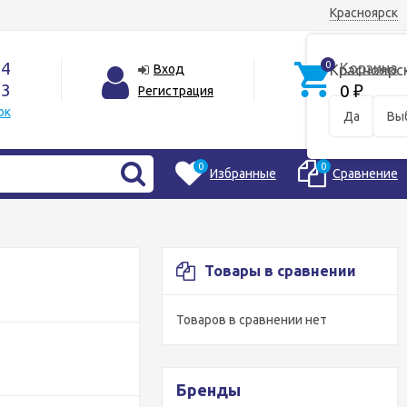
Красноярск
44
0
Корзина
Вход
Красноярс
33
0
Регистрация
₽
ок
Да
Вы
0
0
Избранные
Сравнение
Товары в сравнении
Товаров в сравнении нет
Бренды