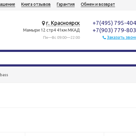
лашение
Книга отзывов
Гарантия
Обмен и возврат
+7(495) 795-40
г. Красноярск
+7(903) 779-80
Мамыри 12 стр4 41км МКАД
Заказать звон
Пн—Вс 09:00—22:00
abass