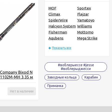
MOF
Sportex
Climax
Flajzar
SpiderWire
Yamatoyo
Halcyon System
Williams
Fisherman
Mottomo
Aqubens
Mega Strike
Показать все
#воблерыессе #jesse
#воблерыджесси
 Company Bixod N
S1102M-MH 3,35 м
Заводные кольца
Карабин
с
Приманка
₽
Нет в наличии