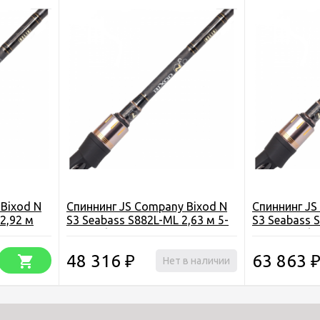
Bixod N
Спиннинг JS Company Bixod N
Спиннинг JS
2,92 м
S3 Seabass S882L-ML 2,63 м 5-
S3 Seabass 
28 г тубус
12-42 г тубу
48 316
63 863
₽
Нет в наличии