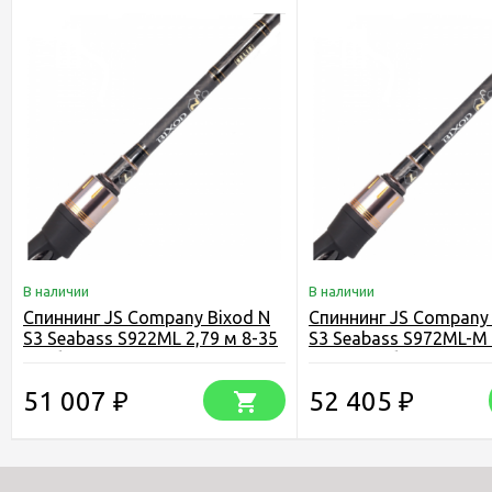
В наличии
В наличии
Спиннинг JS Company Bixod N
Спиннинг JS Company 
S3 Seabass S922ML 2,79 м 8-35
S3 Seabass S972ML-M 
г тубус
10-40 г тубус
51 007
52 405
₽
₽