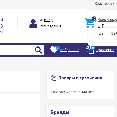
Красноярск
44
0
Корзина
Вход
Красноярс
33
0
Регистрация
₽
ок
Да
Вы
0
0
Избранные
Сравнение
Товары в сравнении
Товаров в сравнении нет
Бренды