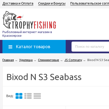
Доставка и Оплата
Скидки и Бонусы
Пользовательское сог
Рыболовный интернет магазин в
Красноярске
Каталог товаров
Главная
→
Удилища
→
Спиннинговые
→
JS Company
→
Bixod N S3 Se
Bixod N S3 Seabass
Вид: