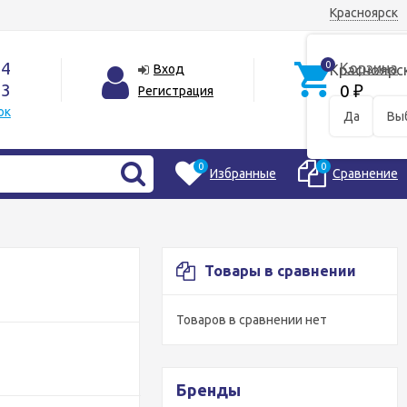
Красноярск
44
0
Корзина
Вход
Красноярс
33
0
Регистрация
₽
ок
Да
Вы
0
0
Избранные
Сравнение
Товары в сравнении
Товаров в сравнении нет
Бренды