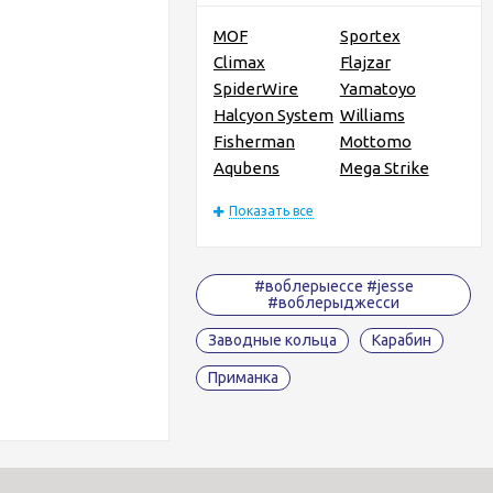
MOF
Sportex
Climax
Flajzar
SpiderWire
Yamatoyo
Halcyon System
Williams
Fisherman
Mottomo
Aqubens
Mega Strike
Показать все
#воблерыессе #jesse
#воблерыджесси
Заводные кольца
Карабин
Приманка