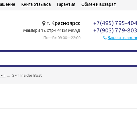
лашение
Книга отзывов
Гарантия
Обмен и возврат
+7(495) 795-40
г. Красноярск
+7(903) 779-80
Мамыри 12 стр4 41км МКАД
Заказать звон
Пн—Вс 09:00—22:00
SFT
→
SFT Insider Boat