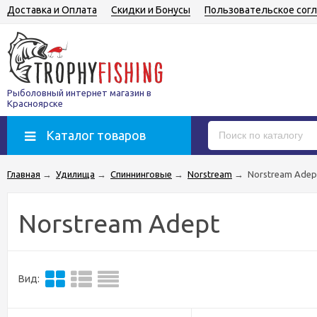
Доставка и Оплата
Скидки и Бонусы
Пользовательское сог
Рыболовный интернет магазин в
Красноярске
Каталог товаров
Главная
→
Удилища
→
Спиннинговые
→
Norstream
→
Norstream Adep
Norstream Adept
Вид: