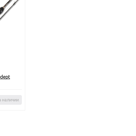
dept
в наличии