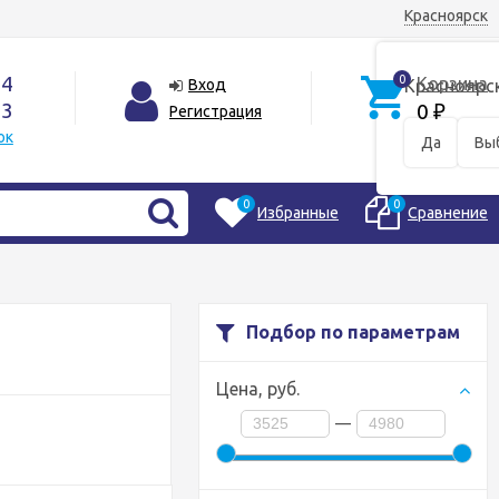
Красноярск
44
0
Корзина
Вход
Красноярс
33
0
Регистрация
₽
ок
Да
Вы
0
0
Избранные
Сравнение
Подбор по параметрам
Цена,
руб.
—