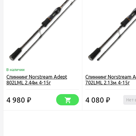
В наличии
Спиннинг Norstream Adept
Спиннинг Norstream A
802LML 2.44м 4-15г
702LML 2.13м 4-15г
4 980
4 080
₽
₽
Нет 