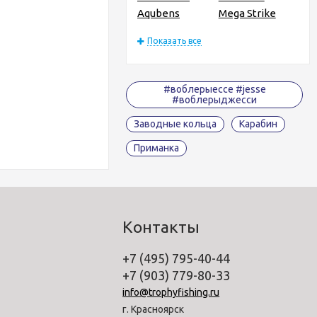
Aqubens
Mega Strike
Показать все
#воблерыессе #jesse
#воблерыджесси
Заводные кольца
Карабин
Приманка
Контакты
+7 (495) 795-40-44
+7 (903) 779-80-33
info@trophyfishing.ru
г. Красноярск