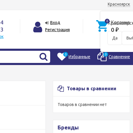
Красноярск
44
0
Корзина
Вход
Красноярс
33
0
Регистрация
₽
ок
Да
Вы
0
0
Избранные
Сравнение
Товары в сравнении
Товаров в сравнении нет
Бренды