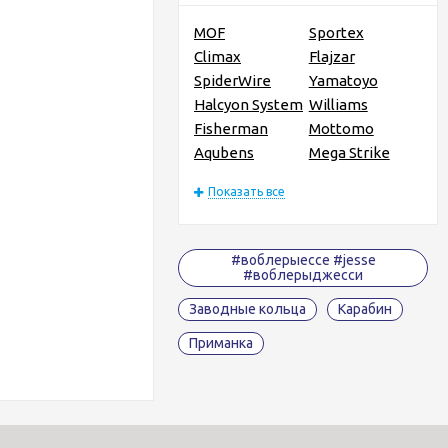
MOF
Sportex
Climax
Flajzar
SpiderWire
Yamatoyo
Halcyon System
Williams
Fisherman
Mottomo
Aqubens
Mega Strike
Показать все
#воблерыессе #jesse
#воблерыджесси
Заводные кольца
Карабин
Приманка