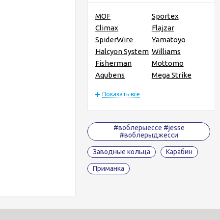
MOF
Sportex
Climax
Flajzar
SpiderWire
Yamatoyo
Halcyon System
Williams
Fisherman
Mottomo
Aqubens
Mega Strike
Показать все
#воблерыессе #jesse
#воблерыджесси
Заводные кольца
Карабин
Приманка