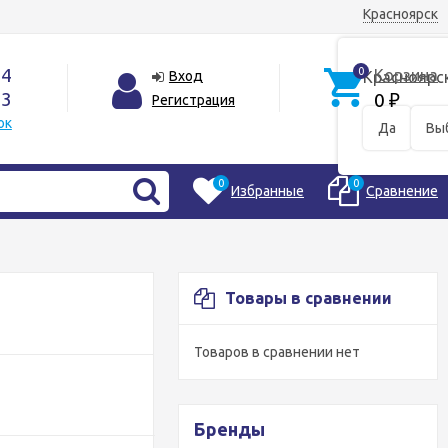
Красноярск
44
0
Корзина
Вход
Красноярс
33
0
Регистрация
₽
ок
Да
Вы
0
0
Избранные
Сравнение
Товары в сравнении
Товаров в сравнении нет
Бренды